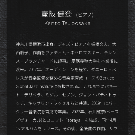
壷阪 健登
(ピアノ)
Kento Tsubosaka
神奈川県横浜市出身。ジャズ・ピアノを板橋文夫、大
西順子、作曲をヴァディム・ネセロフスキー、テレン
ス・ブランチャードに師事。 慶應義塾大学を卒業後に
渡米。2017年、オーディションを経て、ダニーロ・ペ
レスが音楽監督を務める音楽家育成コースのBerklee
Global Jazz Instituteに選抜される。 これまでにパキー
ト・デリベラ、ミゲル・セノン、ジョン・パティトゥ
ッチ、キャサリン・ラッセルらと共演。2019年にバー
クリー音楽院を首席で卒業。 2022年、石川紅奈(ベース
／ヴォーカル)とユニット「soraya」を結成、同年4月
1stアルバムをリリース。その後、全楽曲の作曲、サウ