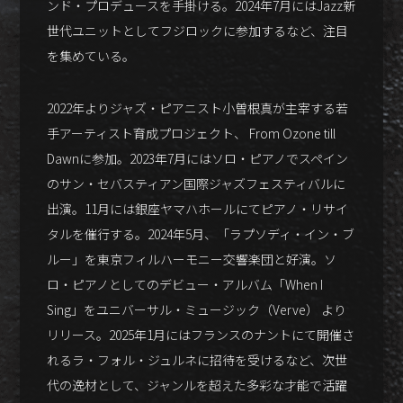
ンド・プロデュースを手掛ける。2024年7月にはJazz新
世代ユニットとしてフジロックに参加するなど、注目
を集めている。
2022年よりジャズ・ピアニスト小曽根真が主宰する若
手アーティスト育成プロジェクト、 From Ozone till
Dawnに参加。2023年7月にはソロ・ピアノでスペイン
のサン・セバスティアン国際ジャズフェスティバルに
出演。11月には銀座ヤマハホールにてピアノ・リサイ
タルを催行する。2024年5月、「ラプソディ・イン・ブ
ルー」を東京フィルハーモニー交響楽団と好演。ソ
ロ・ピアノとしてのデビュー・アルバム「When I
Sing」をユニバーサル・ミュージック（Verve） より
リリース。2025年1月にはフランスのナントにて開催さ
れるラ・フォル・ジュルネに招待を受けるなど、次世
代の逸材として、ジャンルを超えた多彩な才能で活躍