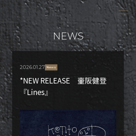
NEWS
2026.01.27
News
*NEW RELEASE 壷阪健登
『Lines』