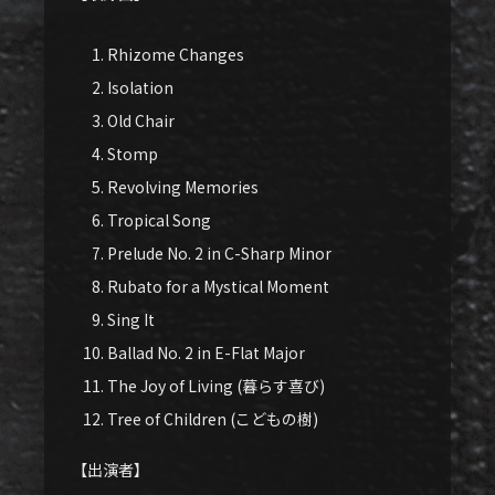
Rhizome Changes
Isolation
Old Chair
Stomp
Revolving Memories
Tropical Song
Prelude No. 2 in C-Sharp Minor
Rubato for a Mystical Moment
Sing It
Ballad No. 2 in E-Flat Major
The Joy of Living (暮らす喜び)
Tree of Children (こどもの樹)
【出演者】